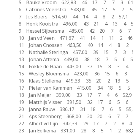
5 Bauke Vroom 622,83 46 17 7 7 3 6
6 Catrines Veenstra 548,00 45 17 5 7
7 Jos Boers 514,50 44 14 4 8 2 57
8 Henk Kooistra 496,00 43 21 4 13 4 
9 Hessel Sijbersma 485,00 42 20 7 6
10 Jan vd Veen 471,67 41 14 1 11 2 
11 Johan Cnossen 463,50 40 14 4 8 
12 Nathalie Steringa 457,00 39 15 7 
13 Johan Attema 449,00 38 18 7 5 6
14 Fokke de Haan 443,00 37 15 8 3 
15 Wesley Bloemsma 423,00 36 15 6 
16 Klaas Stellema 419,33 35 20 2 13 
17 Pieter van Kammen 415,00 34 18 5
18 Jan Meijer 399,00 33 17 7 4 6 52
19 Matthijs Visser 391,50 32 17 6 5 6
20 Janna Rauw 386,17 31 18 7 6 5 
21 Aps Steenberg 368,00 30 20 6 7 7
22 Albert vd Lijn 342,33 29 17 7 2 8
23 Jan Eelkema 331,00 28 8 5 1 2 