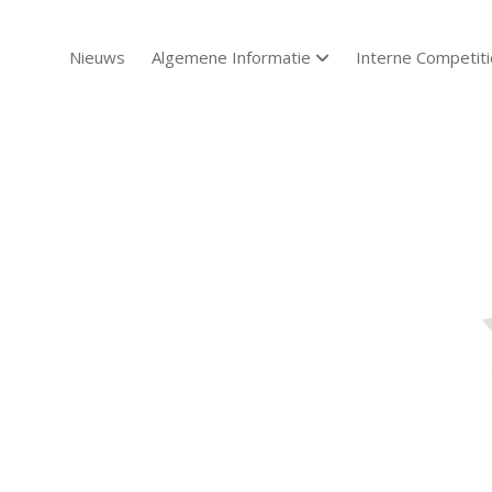
Nieuws
Algemene Informatie
Interne Competiti
open dropdown menu
Sch
Sch