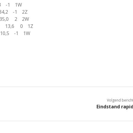
3,3 -1 1W
 34,2 -1 2Z
5 35,0 2 2W
19 13,6 0 1Z
6 10,5 -1 1W
Volgend berich
Eindstand rapi