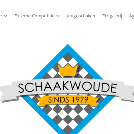
e
Externe Competitie
Jeugdschaken
Eregalerij
A
open dropdown menu
open dropdown menu
aakvereniging
aakwoude