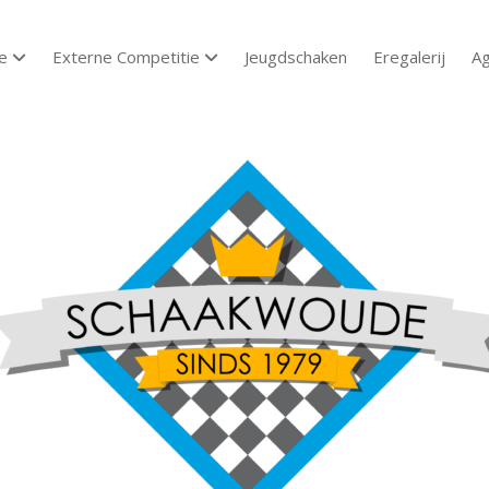
e
Externe Competitie
Jeugdschaken
Eregalerij
A
open dropdown menu
open dropdown menu
aakvereniging
aakwoude