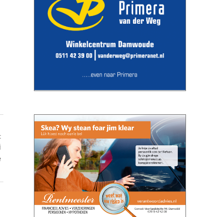
t
i
e