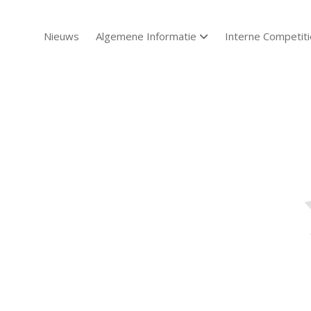
Nieuws
Algemene Informatie
Interne Competiti
open dropdown menu
Sch
Sch