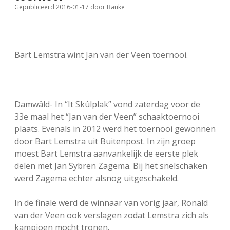
Gepubliceerd 2016-01-17
door
Bauke
FSB: Schaakwoude II
Koppelingen
FSB: Schaakwoude III
Sponsoren
Bart Lemstra wint Jan van der Veen toernooi.
facebook
instagram
Damwâld- In “It Skûlplak” vond zaterdag voor de
33e maal het “Jan van der Veen” schaaktoernooi
plaats. Evenals in 2012 werd het toernooi gewonnen
door Bart Lemstra uit Buitenpost. In zijn groep
moest Bart Lemstra aanvankelijk de eerste plek
delen met Jan Sybren Zagema. Bij het snelschaken
werd Zagema echter alsnog uitgeschakeld.
In de finale werd de winnaar van vorig jaar, Ronald
van der Veen ook verslagen zodat Lemstra zich als
kampioen mocht tronen.