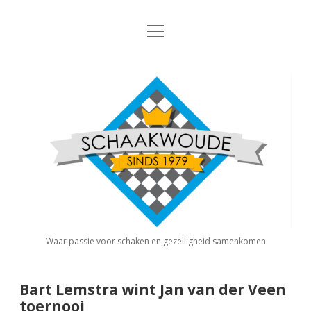
open
Nieuws
menu
Algemene Informatie
open
Schaakvereniging
dropdown
Schaakwoude
menu
Interne Competitie
Privacy Statement
open
dropdown
menu
Competitiereglement
Externe Competitie
open
dropdown
menu
KNSB: Schaakwoude I
Jeugdschaken
KNSB: Schaakwoude II
Eregalerij
Waar passie voor schaken en gezelligheid samenkomen
FSB: Schaakwoude I
Agenda
Bart Lemstra wint Jan van der Veen
toernooi