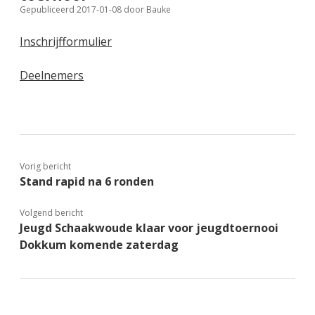
Gepubliceerd 2017-01-08
door
Bauke
FSB: Schaakwoude II
Koppelingen
Inschrijfformulier
FSB: Schaakwoude III
Sponsoren
Deelnemers
facebook
instagram
Vorig bericht
Stand rapid na 6 ronden
Volgend bericht
Jeugd Schaakwoude klaar voor jeugdtoernooi
Dokkum komende zaterdag