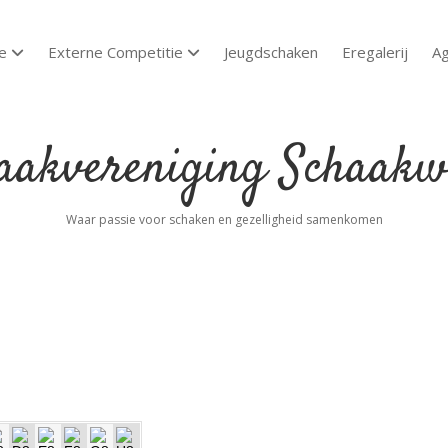
e
Externe Competitie
Jeugdschaken
Eregalerij
A
open dropdown menu
open dropdown menu
akvereniging
aakwoude
Waar passie voor schaken en gezelligheid samenkomen