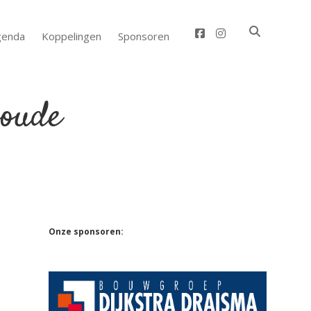
facebook
instagram
genda
Koppelingen
Sponsoren
Sidebar
Onze sponsoren: