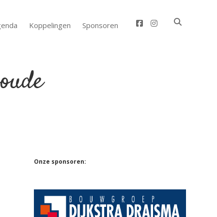
facebook
instagram
genda
Koppelingen
Sponsoren
Sidebar
Onze sponsoren: