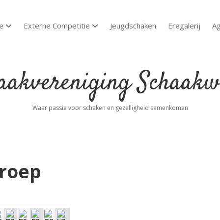
e
Externe Competitie
Jeugdschaken
Eregalerij
A
open dropdown menu
open dropdown menu
akvereniging
aakwoude
Waar passie voor schaken en gezelligheid samenkomen
Groep