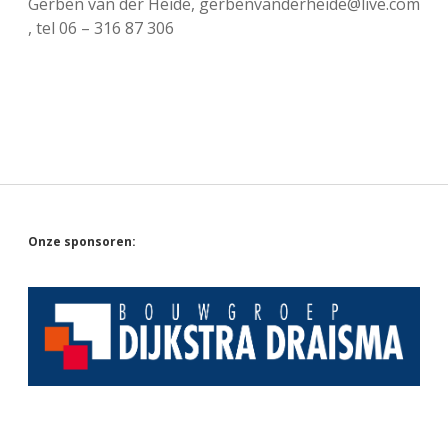
Gerben van der Heide, gerbenvanderheide@live.com
, tel 06 – 316 87 306
Sidebar
Onze sponsoren: