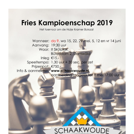
FSB: Schaakwoude II
Koppelingen
FSB: Schaakwoude III
Sponsoren
facebook
instagram