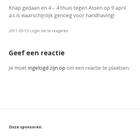
Knap gedaan en 4 – 4 thuis tegen Assen op 9 april
a.s is waarschijnlijk genoeg voor handhaving!
2011-03-13
Login om te reageren
Geef een reactie
Je moet
ingelogd zijn op
om een reactie te plaatsen.
Sidebar
Onze sponsoren: