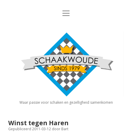
open
Nieuws
menu
Algemene Informatie
open
Schaakvereniging
dropdown
Schaakwoude
menu
Interne Competitie
Privacy Statement
open
dropdown
menu
Competitiereglement
Externe Competitie
open
dropdown
menu
KNSB: Schaakwoude I
Jeugdschaken
KNSB: Schaakwoude II
Eregalerij
Waar passie voor schaken en gezelligheid samenkomen
FSB: Schaakwoude I
Agenda
Winst tegen Haren
Gepubliceerd 2011-03-12
door
Bart