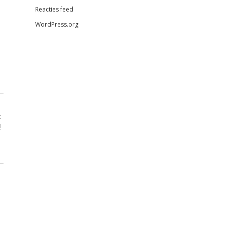
Reacties feed
WordPress.org
t
!