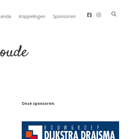
facebook
instagram
genda
Koppelingen
Sponsoren
Sidebar
Onze sponsoren: