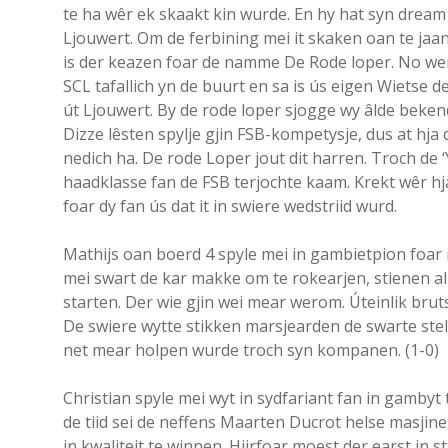
te ha wêr ek skaakt kin wurde. En hy hat syn drea
Ljouwert. Om de ferbining mei it skaken oan te jaan
is der keazen foar de namme De Rode loper. No we
SCL tafallich yn de buurt en sa is ús eigen Wietse d
út Ljouwert. By de rode loper sjogge wy âlde bek
Dizze lêsten spylje gjin FSB-kompetysje, dus at hja d
nedich ha. De rode Loper jout dit harren. Troch de ‘
haadklasse fan de FSB terjochte kaam. Krekt wêr hja
foar dy fan ús dat it in swiere wedstriid wurd.
Mathijs oan boerd 4 spyle mei in gambietpion foar 
mei swart de kar makke om te rokearjen, stienen al
starten. Der wie gjin wei mear werom. Úteinlik bruts 
De swiere wytte stikken marsjearden de swarte ste
net mear holpen wurde troch syn kompanen. (1-0)
Christian spyle mei wyt in sydfariant fan in gambyt ts
de tiid sei de neffens Maarten Ducrot helse masjine
in kwaliteit te winnen. Hjirfoar moest der earst in st