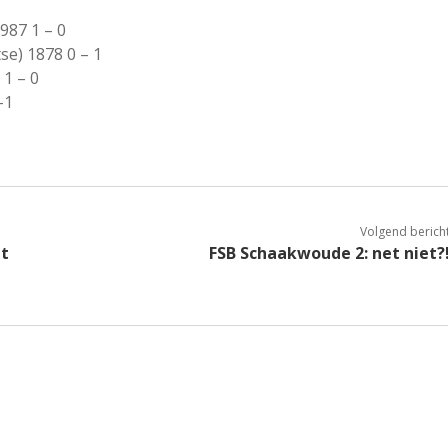
987 1 – 0
tse) 1878 0 – 1
 1 – 0
-1
Volgend berich
et
FSB Schaakwoude 2: net niet?