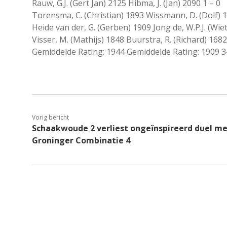
Rauw, G.J. (Gert Jan) 2125 Hibma, J. (Jan) 2090 1 – 0
Torensma, C. (Christian) 1893 Wissmann, D. (Dolf) 1
Heide van der, G. (Gerben) 1909 Jong de, W.P.J. (Wie
Visser, M. (Mathijs) 1848 Buurstra, R. (Richard) 1682
Gemiddelde Rating: 1944 Gemiddelde Rating: 1909 3
Vorig bericht
Schaakwoude 2 verliest ongeïnspireerd duel m
Groninger Combinatie 4