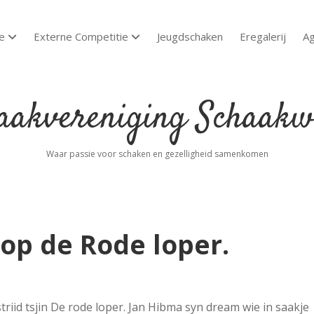
e
Externe Competitie
Jeugdschaken
Eregalerij
A
open dropdown menu
open dropdown menu
akvereniging
aakwoude
Waar passie voor schaken en gezelligheid samenkomen
op de Rode loper.
striid tsjin De rode loper. Jan Hibma syn dream wie in saakje