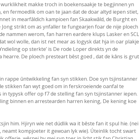
m wurklikheit makke troch in boekensaakje te begjinnen yn
, en fermoedlik om oan te jaan dat de doar altyd iepen stiet,
nnet in mearfâldich kampioen fan Skaakwâld, de Burght en
e Jong strikt om as ynfaller te fungearjen foar de nije ploech
ende nammen werom, fan harren eardere klups Lasker en SCL
at wol wolle, dan ist net mear as logysk dat hja in oar plakje
Yndieling op sterkte’ is De rode Loper direkts yn de
 hearre. De ploech presteart bêst goed , dat de kâns is grut
in rappe ûntwikkeling fan syn stikken. Doe syn tsjinstanner
le stikken fan wyt goed om in ferskroeiende oanfal te
in typysk offer op f7 de stelling fan syn tsjinstanner iepen.
lling binnen en arrestearden harren kening, De kening koe
jin him. Hjiryn wie net dúdlik wa it bêste fan it spul hie. (nei
, neamt kompjoeter it gewoan lyk wie). Úteinlik tocht swart
ik offerje, wêrnei hy mei syn toer in licht stik fan Christian