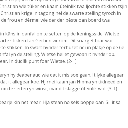
hristian wie tûker en kaam úteinlik twa ljochte stikken tsjin
 Christian krige in tagong nei de swarte stelling tyroch in
n de frou en dêrmei wie der der bêste oan boerd twa.
 in kâns in oanfal op te setten op de keningsside. Wietse
warte stikken fan Gerben werom. Dit soarget foar wat
 stikken. In swart hynder ferhûzet nei in plakje op de 6e
koanfal yn de stelling. Wietse hellet gewoan it hynder op.
r. In dúdlik punt foar Wietse. (2-1)
ryn hy deabenaud wie dat it mis soe gean. It lyke allegear
dat it allegear koe. Hjirnei kaam jan Hibma yn tiidneed en
t om te setten yn winst, mar dit slagge úteinlik wol. (3-1)
dearje kin net mear. Hja stean no sels boppe oan. Sil it sa