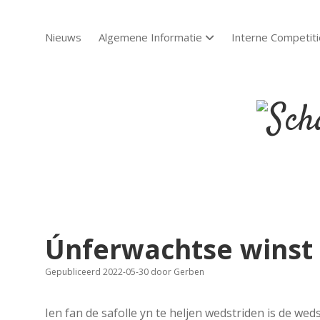
Nieuws
Algemene Informatie
Interne Competiti
open dropdown menu
Scha
Sch
Únferwachtse winst 
Gepubliceerd 2022-05-30
door
Gerben
Ien fan de safolle yn te heljen wedstriden is de wed