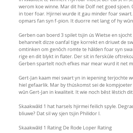
werom koe winne. Mar dit hie Dolf net goed sjoen. C
in toer foar. Hjirnei wurde it gau minder foar swart.
opmars fan syn f-pion. It duorre net lang of hy wû
Gerben oan boerd 3 spilet tsjin ús Wietse en sjocht
behannelt dizze oanfal tige korrekt en driuwt de s
omtinken om genôch romte te hâlden foar syn swarte
rige en dit blykt in flater. Der sit in ferskûle oftre
Gerben spartelt noch efkes mar mear wurd it net mea
Gert-Jan kaam mei swart yn in iepening terjochte we
hiel gefaarlik. Mar by thúskomst sei de kompjoeter 
wûn Gert-Jan in kwaliteit. It wie noch bêst lêstich di
Skaakwâld 1 hat harsels hjirmei feilich spyle. Degra
bliuwe? Dat sil wy sjen tsjin Philidor I.
Skaakwâld 1 Rating De Rode Loper Rating