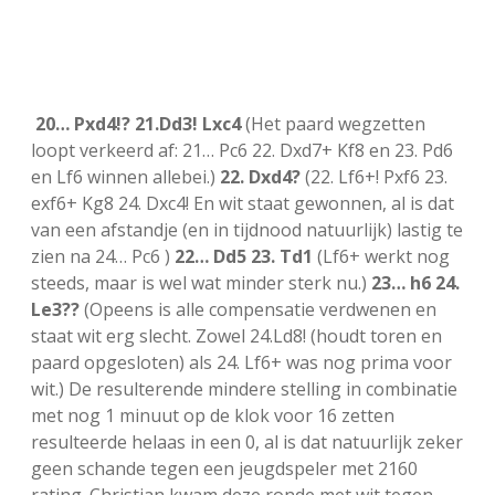
20… Pxd4!? 21.Dd3! Lxc4
(Het paard wegzetten
loopt verkeerd af: 21… Pc6 22. Dxd7+ Kf8 en 23. Pd6
en Lf6 winnen allebei.)
22. Dxd4?
(22. Lf6+! Pxf6 23.
exf6+ Kg8 24. Dxc4! En wit staat gewonnen, al is dat
van een afstandje (en in tijdnood natuurlijk) lastig te
zien na 24… Pc6 )
22… Dd5 23. Td1
(Lf6+ werkt nog
steeds, maar is wel wat minder sterk nu.)
23… h6 24.
Le3??
(Opeens is alle compensatie verdwenen en
staat wit erg slecht. Zowel 24.Ld8! (houdt toren en
paard opgesloten) als 24. Lf6+ was nog prima voor
wit.) De resulterende mindere stelling in combinatie
met nog 1 minuut op de klok voor 16 zetten
resulteerde helaas in een 0, al is dat natuurlijk zeker
geen schande tegen een jeugdspeler met 2160
rating. Christian kwam deze ronde met wit tegen