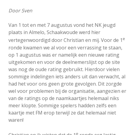
FSB: Schaakwoude II
Koppelingen
Door Sven
FSB: Schaakwoude III
Sponsoren
Van 1 tot en met 7 augustus vond het NK jeugd
plaats in Almelo, Schaakwoude werd hier
e
vertegenwoordigd door Christian en mij. Voor de 1
facebook
instagram
ronde kwamen we al voor een verrassing te staan,
op 1 augustus was er namelijk een nieuwe rating
uitgekomen en voor de deelnemerslijst op de site
was nog de oude rating gebruikt. Hierdoor vielen
sommige indelingen iets anders uit dan verwacht, al
had het voor ons geen grote gevolgen. Dit zorgde
wel voor problemen bij de organisatie, aangezien er
van de ratings op de naamkaartjes helemaal niks
meer klopte. Sommige spelers hadden zelfs een
kaartje met FM erop terwijl ze dat helemaal niet
waren!
e