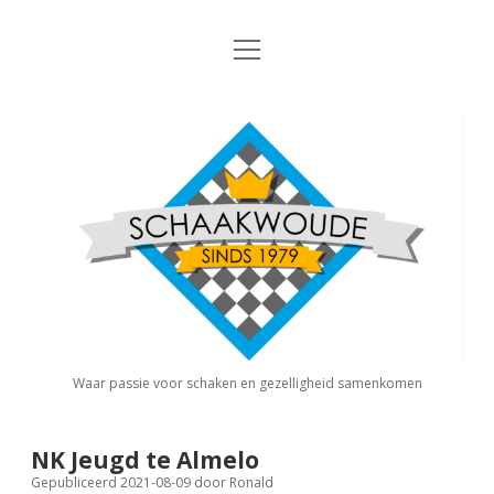
open
Nieuws
menu
Algemene Informatie
open
Schaakvereniging
dropdown
Schaakwoude
menu
Interne Competitie
Privacy Statement
open
dropdown
menu
Competitiereglement
Externe Competitie
open
dropdown
menu
KNSB: Schaakwoude I
Jeugdschaken
KNSB: Schaakwoude II
Eregalerij
Waar passie voor schaken en gezelligheid samenkomen
FSB: Schaakwoude I
Agenda
NK Jeugd te Almelo
Gepubliceerd 2021-08-09
door
Ronald