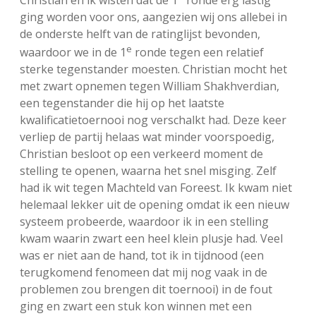
Christian en ik wisten dat de 1
ronde erg lastig
ging worden voor ons, aangezien wij ons allebei in
de onderste helft van de ratinglijst bevonden,
e
waardoor we in de 1
ronde tegen een relatief
sterke tegenstander moesten. Christian mocht het
met zwart opnemen tegen William Shakhverdian,
een tegenstander die hij op het laatste
kwalificatietoernooi nog verschalkt had. Deze keer
verliep de partij helaas wat minder voorspoedig,
Christian besloot op een verkeerd moment de
stelling te openen, waarna het snel misging. Zelf
had ik wit tegen Machteld van Foreest. Ik kwam niet
helemaal lekker uit de opening omdat ik een nieuw
systeem probeerde, waardoor ik in een stelling
kwam waarin zwart een heel klein plusje had. Veel
was er niet aan de hand, tot ik in tijdnood (een
terugkomend fenomeen dat mij nog vaak in de
problemen zou brengen dit toernooi) in de fout
ging en zwart een stuk kon winnen met een