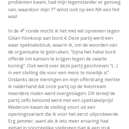
problemen kwam, had mijn tegenstander er genoeg
e
van, waardoor mijn 1
winst ooit op een NK een feit
was!
e
In de 4
ronde mocht ik het met wit opnemen tegen
Gilian Honkoop aan bord 4. Deze partij werd een
waar spektakelstuk, waarin ik, om de woorden van
de organisatie te gebruiken, ‘’bijna het halve bord
offerde om kansen te krijgen tegen de zwarte
koning’’. Ook werd over deze partij geschreven ‘’(…)
in een stelling die voor een mens te moeilijk is’’.
Ondanks deze meningen en mijn offerdrang merkte
ik naderhand dat onze partij op de livestream
meerdere malen werd overgeslagen. Dit terwijl de
partij zelfs beloond werd met een spektakelprijs!
Wederom kwam de stelling voort uit een
openingsvariant die ik voor het eerst uitprobeerde.
Erg jammer, want als ik iets meer ervaring had
gehad in soortgelijke stellingen had ik een stuk