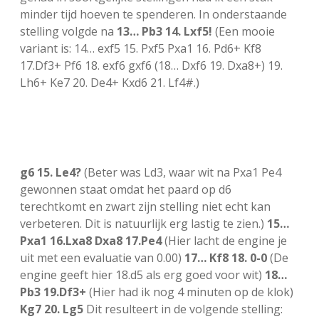
minder tijd hoeven te spenderen. In onderstaande
stelling volgde na
13… Pb3 14. Lxf5!
(Een mooie
variant is: 14… exf5 15. Pxf5 Pxa1 16. Pd6+ Kf8
17.Df3+ Pf6 18. exf6 gxf6 (18… Dxf6 19. Dxa8+) 19.
Lh6+ Ke7 20. De4+ Kxd6 21. Lf4#.)
g6 15. Le4?
(Beter was Ld3, waar wit na Pxa1 Pe4
gewonnen staat omdat het paard op d6
terechtkomt en zwart zijn stelling niet echt kan
verbeteren. Dit is natuurlijk erg lastig te zien.)
15…
Pxa1 16.Lxa8 Dxa8 17.Pe4
(Hier lacht de engine je
uit met een evaluatie van 0.00)
17… Kf8 18. 0-0
(De
engine geeft hier 18.d5 als erg goed voor wit)
18…
Pb3 19.Df3+
(Hier had ik nog 4 minuten op de klok)
Kg7 20. Lg5
Dit resulteert in de volgende stelling: