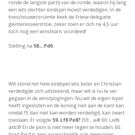
ronde de langste partij van de ronde, waarin hij lang
een iets slechter eindspel moest verdedigen. In de
toeschouwersruimte keek de Friese delegatie
geïnteresseerd toe, zeker toen er zich na 4,5 uur
toch nog een winstkans voordeed!
Stelling na
58… Pd6
:
Wit stond het hele eindspel iets beter en Christian
verdedigde zich uitstekend, maar wit is nu te ver
gegaan in de winstpogingen. Nu wit de eigen loper
heeft ingesloten en de koning niet aan de kant kan
omdat f5 dan niet kan worden verdedigd, kan zwart
toeslaan. Er volgde
59. Lf8 Pe8?
(59… a4!! 60. Lxd6
axb3!! En de pion is niet meer tegen te houden. 60.
bxa4 Pxc4 is zeer waarschijnlijk ook gewonnen,