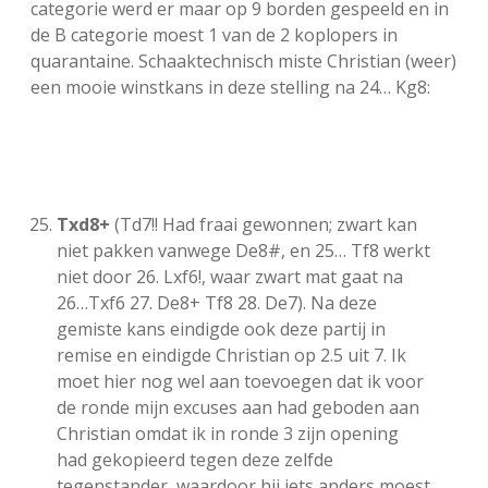
categorie werd er maar op 9 borden gespeeld en in
de B categorie moest 1 van de 2 koplopers in
quarantaine. Schaaktechnisch miste Christian (weer)
een mooie winstkans in deze stelling na 24… Kg8:
Txd8+
(Td7!! Had fraai gewonnen; zwart kan
niet pakken vanwege De8#, en 25… Tf8 werkt
niet door 26. Lxf6!, waar zwart mat gaat na
26…Txf6 27. De8+ Tf8 28. De7). Na deze
gemiste kans eindigde ook deze partij in
remise en eindigde Christian op 2.5 uit 7. Ik
moet hier nog wel aan toevoegen dat ik voor
de ronde mijn excuses aan had geboden aan
Christian omdat ik in ronde 3 zijn opening
had gekopieerd tegen deze zelfde
tegenstander, waardoor hij iets anders moest