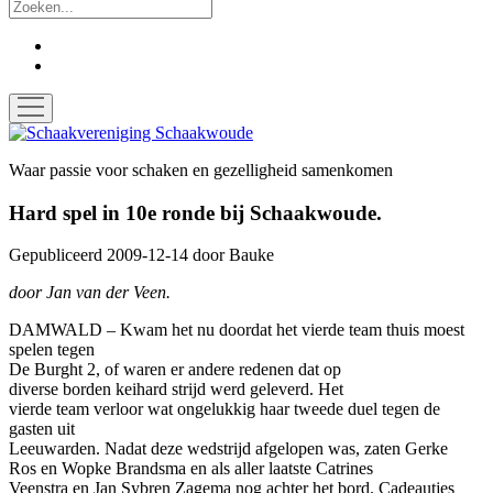
Zoek
facebook
instagram
open
menu
Schaakvereniging
Schaakwoude
Waar passie voor schaken en gezelligheid samenkomen
Hard spel in 10e ronde bij Schaakwoude.
Gepubliceerd 2009-12-14
door
Bauke
door Jan van der Veen.
DAMWALD – Kwam het nu doordat het vierde team thuis moest
spelen tegen
De
Burght
2, of waren er andere redenen dat op
diverse borden
keihard
strijd werd geleverd. Het
vierde team verloor wat ongelukkig haar tweede duel tegen de
gasten uit
Leeuwarden. Nadat deze wedstrijd afgelopen was, zaten
Gerke
Ros
en
Wopke
Brandsma
en als aller laatste
Catrines
Veenstra
en Jan
Sybren
Zagema
nog achter het bord. Cadeautjes