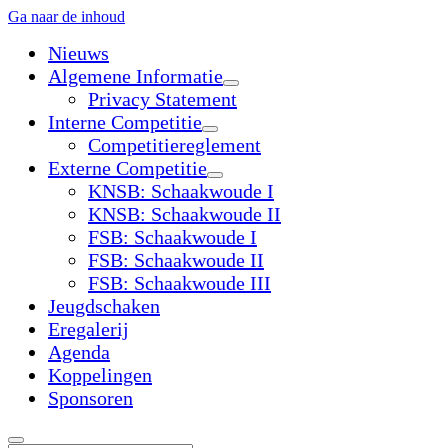
Ga naar de inhoud
Nieuws
Algemene Informatie
open
Privacy Statement
dropdown
Interne Competitie
menu
open
Competitiereglement
dropdown
Externe Competitie
menu
open
KNSB: Schaakwoude I
dropdown
KNSB: Schaakwoude II
menu
FSB: Schaakwoude I
FSB: Schaakwoude II
FSB: Schaakwoude III
Jeugdschaken
Eregalerij
Agenda
Koppelingen
Sponsoren