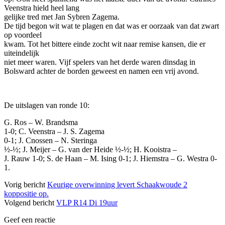
Veenstra
hield heel lang
gelijke tred met Jan
Sybren
Zagema
.
De tijd begon wit wat te plagen en dat was er oorzaak van dat zwart
op voordeel
kwam. Tot het bittere einde zocht wit naar remise kansen, die er
uiteindelijk
niet meer waren. Vijf spelers van het derde waren dinsdag in
Bolsward
achter de borden geweest en namen een
vrij
avond.
De uitslagen van ronde 10:
G.
Ros
– W.
Brandsma
1-0; C.
Veenstra
– J. S.
Zagema
0-1; J.
Cnossen
– N.
Steringa
½-½; J. Meijer – G. van der Heide ½-½; H.
Kooistra
–
J. Rauw 1-0; S. de Haan – M.
Ising
0-1; J.
Hiemstra
– G.
Westra
0-
1.
Vorig bericht
Keurige overwinning levert Schaakwoude 2
koppositie op.
Volgend bericht
VLP R14 Di 19uur
Geef een reactie