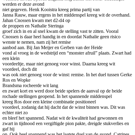
werden er deze avond
niet gegeven. Henk
Kooistra
kreeg prima partij van
Janna Rauw, maar ergens in het middenspel kreeg wit de overhand.
Jahan
Cnossen
kwam met d2-d4 op
de proppen en
Nathalie
Steringa
groef zich in en al snel kwam de stelling vast te zitten. Vooral
Cnossen
is daar heel handig in en doordat
Nathalie
geen risico
wenste te nemen, nam zij het remise
aanbod aan. Bij Jan Meijer en
Gerben
van der Heide
vond al vroeg in de wedstrijd een “monster afruil” plaats. Zwart had
een klein
voordeeltje, maar niet genoeg voor winst. Daarna kreeg wit
voordeel, doch dit
was ook niet genoeg voor de winst: remise. In het duel tussen
Gerke
Ros
en
Wopke
Brandsma
rocheerde
wit lang
en zwart kort en werd door beide spelers de aanval op de beide
rochade
stellingen geopend. In het spannende middenspel
kreeg
Ros
door een kleine combinatie positioneel
voordeel, zodanig dat hij dacht dat de winst binnen was. Dit was
echter niet zo
en bleef het spannend.
Nadat wit de kwaliteit had gewonnen en
zwart in tijdnood een vergiftigde pion pakte, dreigde stukverlies en
gaf hij
op.
Ook heel spannend was het laatste duel van de avond.
Catrines