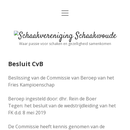
open
Nieuws
menu
Algemene Informatie
open
Schaakvereniging
dropdown
Schaakwoude
menu
Waar passie voor schaken en gezelligheid samenkomen
Interne Competitie
Privacy Statement
open
dropdown
menu
Besluit CvB
Competitiereglement
Externe Competitie
open
dropdown
Beslissing van de Commissie van Beroep van het
menu
KNSB: Schaakwoude I
Jeugdschaken
Fries Kampioenschap
Beroep ingesteld door: dhr. Rein de Boer
KNSB: Schaakwoude II
Eregalerij
Tegen: het besluit van de wedstrijdleiding van het
FK d.d. 8 mei 2019
FSB: Schaakwoude I
Agenda
De Commissie heeft kennis genomen van de